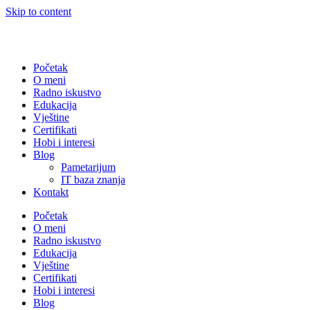
Skip to content
Početak
O meni
Radno iskustvo
Edukacija
Vještine
Certifikati
Hobi i interesi
Blog
Pametarijum
IT baza znanja
Kontakt
Početak
O meni
Radno iskustvo
Edukacija
Vještine
Certifikati
Hobi i interesi
Blog