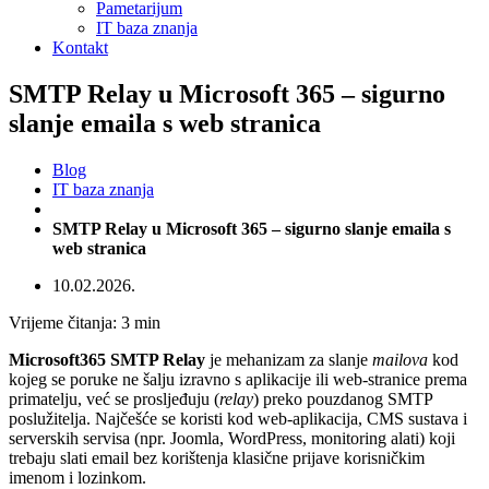
Pametarijum
IT baza znanja
Kontakt
SMTP Relay u Microsoft 365 – sigurno
slanje emaila s web stranica
Blog
IT baza znanja
SMTP Relay u Microsoft 365 – sigurno slanje emaila s
web stranica
10.02.2026.
Vrijeme čitanja:
3
min
Microsoft365 SMTP Relay
je mehanizam za slanje
mailova
kod
kojeg se poruke ne šalju izravno s aplikacije ili web-stranice prema
primatelju, već se prosljeđuju (
relay
) preko pouzdanog SMTP
poslužitelja. Najčešće se koristi kod web-aplikacija, CMS sustava i
serverskih servisa (npr. Joomla, WordPress, monitoring alati) koji
trebaju slati email bez korištenja klasične prijave korisničkim
imenom i lozinkom.