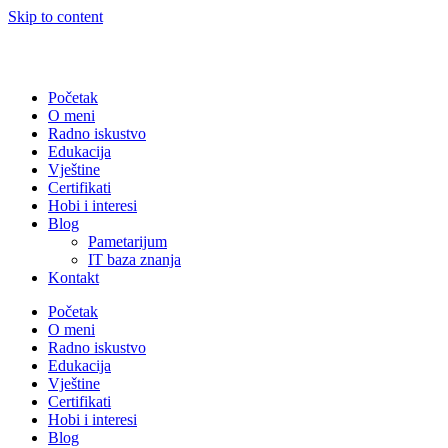
Skip to content
Početak
O meni
Radno iskustvo
Edukacija
Vještine
Certifikati
Hobi i interesi
Blog
Pametarijum
IT baza znanja
Kontakt
Početak
O meni
Radno iskustvo
Edukacija
Vještine
Certifikati
Hobi i interesi
Blog