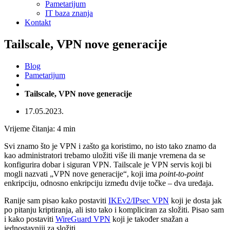
Pametarijum
IT baza znanja
Kontakt
Tailscale, VPN nove generacije
Blog
Pametarijum
Tailscale, VPN nove generacije
17.05.2023.
Vrijeme čitanja:
4
min
Svi znamo što je VPN i zašto ga koristimo, no isto tako znamo da
kao administratori trebamo uložiti više ili manje vremena da se
konfigurira dobar i siguran VPN. Tailscale je VPN servis koji bi
mogli nazvati „VPN nove generacije“, koji ima
point-to-point
enkripciju, odnosno enkripciju između dvije točke – dva uređaja.
Ranije sam pisao kako postaviti
IKEv2/IPsec VPN
koji je dosta jak
po pitanju kriptiranja, ali isto tako i kompliciran za složiti. Pisao sam
i kako postaviti
WireGuard VPN
koji je također snažan a
jednostavniji za složiti.