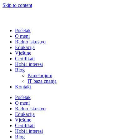
Skip to content
Početak
O meni
Radno iskustvo
Edukacija
Vještine
Certifikati
Hobi i interesi
Blog
Pametarijum
IT baza znanja
Kontakt
Početak
O meni
Radno iskustvo
Edukacija
Vještine
Certifikati
Hobi i interesi
Blog